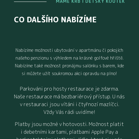
MÁME KRB I DĚTSKÝ KOUTEK
CO DALŠÍHO NABÍZÍME
Nabízíme možnosti ubytování v apartmánu či pokojích
našeho penzionu s výhledem na krásné golfové hřiště.
Nabízíme také možnost pronájmu salónku s barem, kde
si můžete užít soukromou akci opravdu na plno!
Parkováni pro hosty restaurace je zdarma.
Naše restaurace má bezbariérový přístup. U nás
v restauraci jsou vítáni i čtyřnozí mazlíčci.
Vždy Vás rádi uvidíme!
Platby jsou možné v hotovosti. Možnost platit
i debetními kartami, platbami Apple Pay a