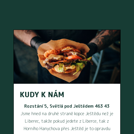
KUDY K NÁM
Rozstání 5, Světlá pod Ještědem 463 43
Jsme hned na druhé straně kopce Ještědu než je
Liberec, takže pokud jedete z Liberce, tak z
Horního Hanychova přes Ještěd je to opravdu