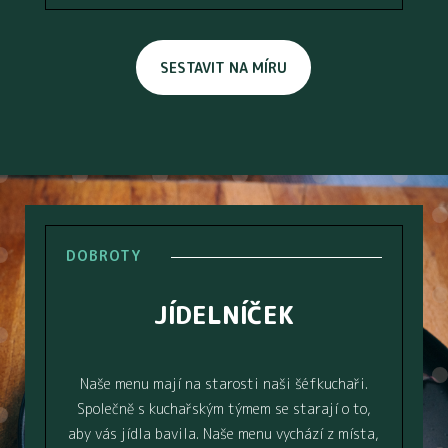
SESTAVIT NA MÍRU
DOBROTY
DOBROTY
JÍDELNÍČEK
Naše menu mají na starosti naši šéfkuchaři.
Společně s kuchařským týmem se starají o to,
aby vás jídla bavila. Naše menu vychází z místa,