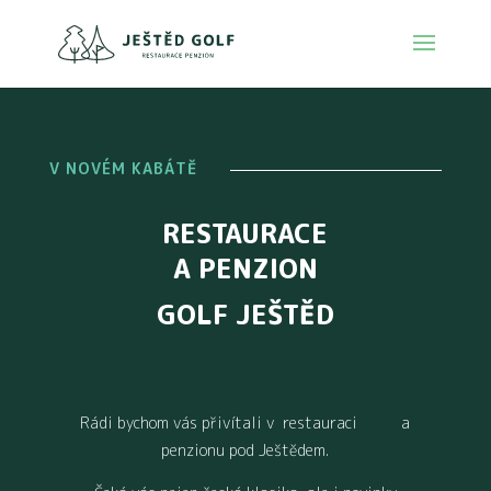
V NOVÉM KABÁTĚ
V NOVÉM KABÁTĚ
RESTAURACE
A PENZION
GOLF JEŠTĚD
Rádi bychom vás přivítali v restauraci a
penzionu pod Ještědem.