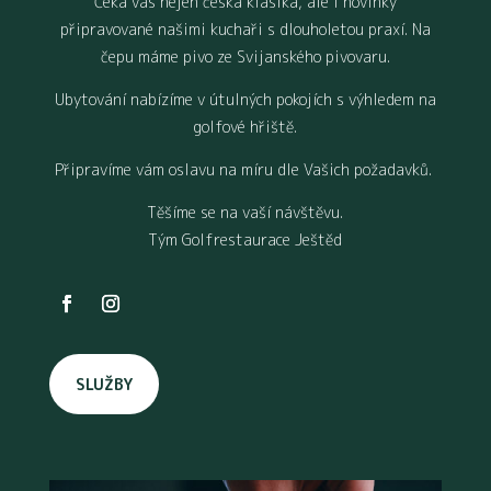
Čeká vás nejen česká klasika, ale i novinky
připravované našimi kuchaři s dlouholetou praxí. Na
čepu máme pivo ze Svijanského pivovaru.
Ubytování nabízíme v útulných pokojích s výhledem na
golfové hřiště.
Připravíme vám oslavu na míru dle Vašich požadavků.
Těšíme se na vaší návštěvu.
Tým Golfrestaurace Ještěd
SLUŽBY