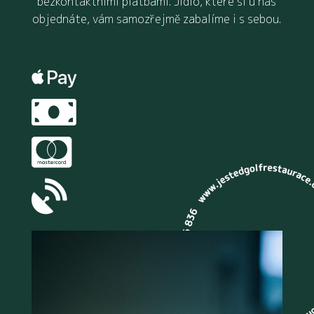
bezkontaktními platbami. Jídlo, které si u nás
objednáte, vám samozřejmě zabalíme i s sebou.



